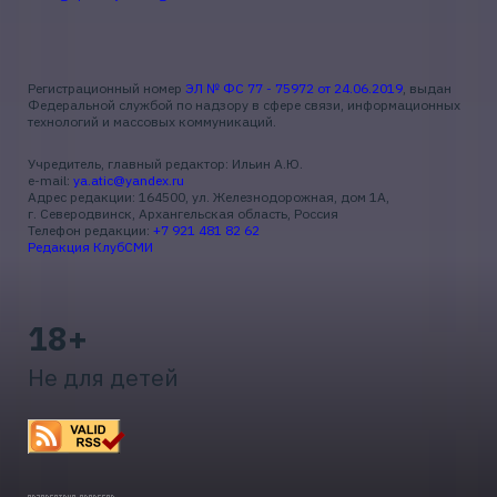
Регистрационный номер
ЭЛ № ФС 77 - 75972 от 24.06.2019
, выдан
Федеральной службой по надзору в сфере связи, информационных
технологий и массовых коммуникаций.
Учредитель, главный редактор: Ильин А.Ю.
e-mail:
ya.atic@yandex.ru
Адрес редакции: 164500, ул. Железнодорожная, дом 1А,
г. Северодвинск, Архангельская область, Россия
Телефон редакции:
+7 921 481 82 62
Редакция КлубСМИ
18+
Не для детей