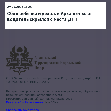
29.07.2026 13:24
Сбил ребенка и уехал: в Архангельске
водитель скрылся с места ДТП
ООО "Архангельский Территориально-Издательский Центр", ОГРН
1082902001467, ИНН 2902059158.
Копирование разрешается с активной гиперссылкой, в бумажных
версиях: с указанием авторства КлубСМИ.
Просматривая данный сайт вы соглашаетесь с
Политикой и Регламентами
КлубСМИ.
Change privacy settings