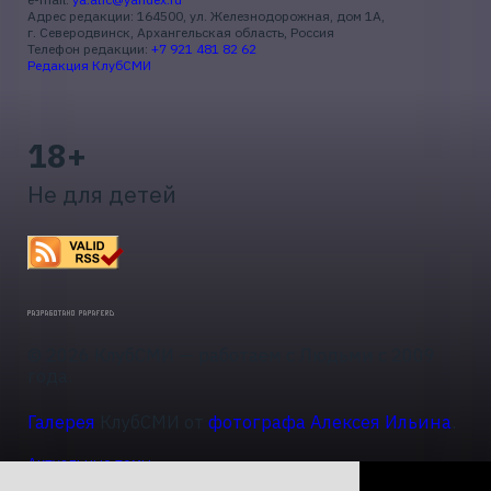
Адрес редакции: 164500, ул. Железнодорожная, дом 1А,
г. Северодвинск, Архангельская область, Россия
Телефон редакции:
+7 921 481 82 62
Редакция КлубСМИ
18+
Не для детей
© 2026 КлубСМИ — работаем с Людьми с 2009
года.
Галерея
КлубСМИ от
фотографа Алексея Ильина
.
Актуальные темы