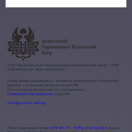
ООО "Архангельский Территориально-Издательский Центр", ОГРН
1082902001467, ИНН 2902059158.
Копирование разрешается с активной гиперссылкой, в бумажных
версиях: с указанием авторства КлубСМИ.
Просматривая данный сайт вы соглашаетесь с
Политикой и Регламентами
КлубСМИ.
Change privacy settings
Регистрационный номер
ЭЛ № ФС 77 - 75972 от 24.06.2019
, выдан