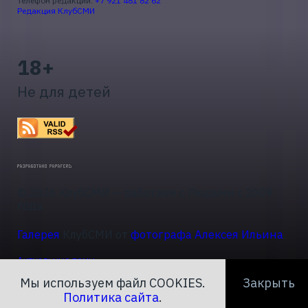
Телефон редакции:
+7 921 481 82 62
Редакция КлубСМИ
18+
Не для детей
© 2026 КлубСМИ — работаем с Людьми с 2009
года.
Галерея
КлубСМИ от
фотографа Алексея Ильина
.
Актуальные темы
Мы используем файл COOKIES.
Закрыть
Политика сайта
.