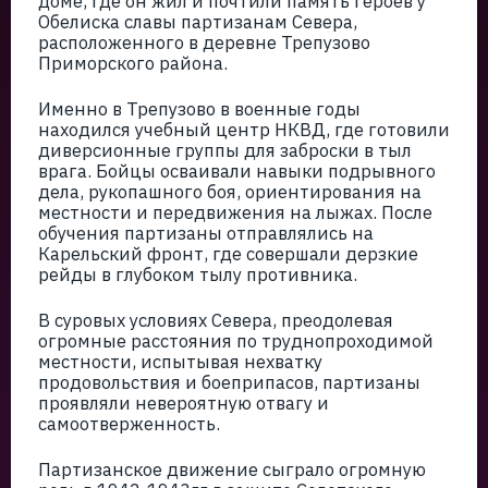
доме, где он жил и почтили память героев у
Обелиска славы партизанам Севера,
расположенного в деревне Трепузово
Приморского района.
Именно в Трепузово в военные годы
находился учебный центр НКВД, где готовили
диверсионные группы для заброски в тыл
врага. Бойцы осваивали навыки подрывного
дела, рукопашного боя, ориентирования на
местности и передвижения на лыжах. После
обучения партизаны отправлялись на
Карельский фронт, где совершали дерзкие
рейды в глубоком тылу противника.
В суровых условиях Севера, преодолевая
огромные расстояния по труднопроходимой
местности, испытывая нехватку
продовольствия и боеприпасов, партизаны
проявляли невероятную отвагу и
самоотверженность.
Партизанское движение сыграло огромную