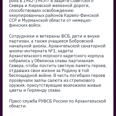
роль в 1942-1943гг в защите Советского
Севера и Кировской железной дороги,
способствовало освобождению
оккупированных районов Карело-Финской
ССР и Мурманской области от немецко-
финских войск.
Сотрудники и ветераны ФСБ, дети и внуки
партизан, а также учащиеся Бобровской
начальной школы, Архангельской санаторной
школы-интерната № 1, кадеты
Архангельского морского кадетского корпуса
собрались у Обелиска славы партизанам
Севера, чтобы почтить светлую память героев,
отдавших свои жизни за Родину в той
беспощадной войне. В честь погибших героев
прозвучали залпы салюта из стрелкового
оружия, присутствующие возложили живые
цветы и Гирлянду славы.
Пресс-служба РУФСБ России по Архангельской
области.