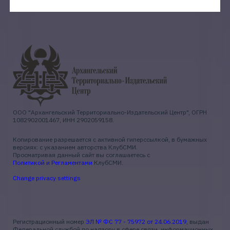
ООО "Архангельский Территориально-Издательский Центр", ОГРН
1082902001467, ИНН 2902059158.
Копирование разрешается с активной гиперссылкой, в бумажных
версиях: с указанием авторства КлубСМИ.
Просматривая данный сайт вы соглашаетесь с
Политикой и Регламентами
КлубСМИ.
Change privacy settings
Регистрационный номер
ЭЛ № ФС 77 - 75972 от 24.06.2019
, выдан
Федеральной службой по надзору в сфере связи, информационных